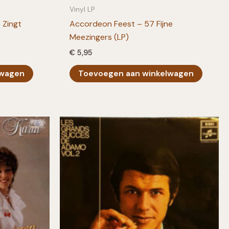
Vinyl LP
 Zingt
Accordeon Feest – 57 Fijne
Meezingers (LP)
€
5,95
lwagen
Toevoegen aan winkelwagen