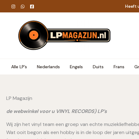
Ga
Heeft 
naar
de
inhoud
Alle LP’s
Nederlands
Engels
Duits
Frans
Gr
LP Magazijn
de webwinkel voor u VINYL RECORDS) LP’s
Wij zijn het vinyl team een groep van echte muziekliefhebb
Wat ooit begon als een hobby is in de loop der jaren uitg