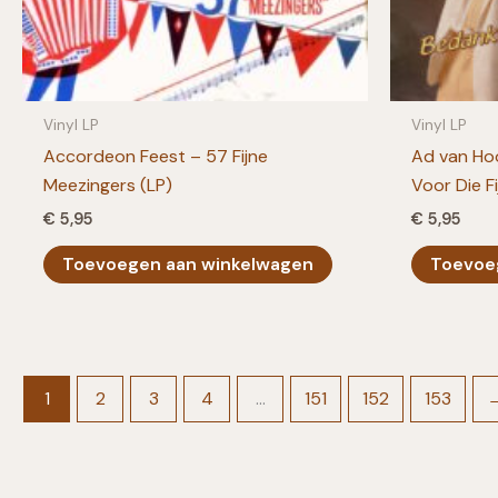
Vinyl LP
Vinyl LP
Accordeon Feest – 57 Fijne
Ad van Hoo
Meezingers (LP)
Voor Die F
€
5,95
€
5,95
Toevoegen aan winkelwagen
Toevoe
1
2
3
4
…
151
152
153