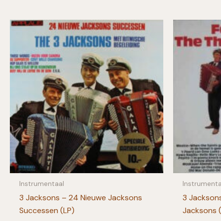
Instrumentaal
Instrumenta
3 Jacksons – 24 Nieuwe Jacksons
3 Jackson
Successen (LP)
Jacksons 