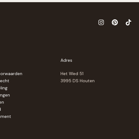
Adres
oorwaarden
Het Wed 51
recht
3995 DS Houten
ling
ingen
en
d
ement